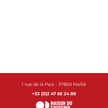
de démarcation
, qui coupait le
département en deux, et aux maquis du
Berry.
Voir leur site
1 rue de la Paix - 37800 Maillé
+33 (0)2 47 65 24 89